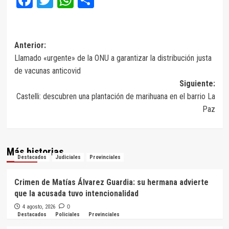
Navegación
Anterior:
Llamado «urgente» de la ONU a garantizar la distribución justa
de
de vacunas anticovid
entradas
Siguiente:
Castelli: descubren una plantación de marihuana en el barrio La
Paz
Más historias
Destacados
Judiciales
Provinciales
Crimen de Matías Álvarez Guardia: su hermana advierte
que la acusada tuvo intencionalidad
4 agosto, 2026
0
Destacados
Policiales
Provinciales