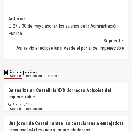
Navegación
Anterior:
El 27 y 30 de mayo abonan los salarios de la Administración
de
Pública
entradas
Siguiente:
Así se vio el eclipse lunar desde el portal del Impenetrable
Más historias
Castelli
Destacados
Interior
Se realiza en Castelli la XXX Jornadas Apícolas del
Impenetrable
8 agosto, 2026
0
Castelli
Destacados
Una joven de Castelli entre las postulantes a embajadora
provincial «Artesanas y emprendedoras»