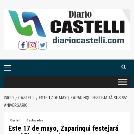
Saltar
al
contenido
Menú
primario
INICIO
CASTELLI
ESTE 17 DE MAYO, ZAPARINQUI FESTEJARÁ SUS 85°
ANIVERSARIO
Castelli
Destacados
Este 17 de mayo, Zaparinqui festejará