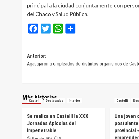
principal a la ciudad conjuntamente con persona
del Chaco y Salud Pública.
Facebook
Twitter
WhatsApp
Compartir
Navegación
Anterior:
Agasajaron a empleados de distintos organismos de Caste
de
entradas
Más historias
Castelli
Destacados
Interior
Castelli
Des
Se realiza en Castelli la XXX
Una joven d
Jornadas Apícolas del
postulante
Impenetrable
provincial
emprended
8 agosto, 2026
0