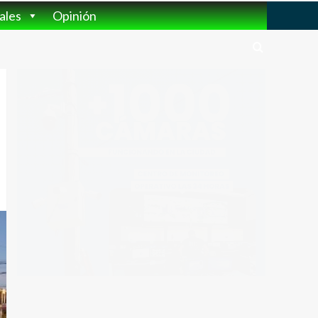
ales
Opinión