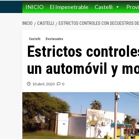
INICIO
El Impenetrable
Castelli
Provi
INICIO
CASTELLI
ESTRICTOS CONTROLES CON SECUESTROS DE
Castelli
Destacados
Estrictos control
un automóvil y mo
10 abril, 2020
0