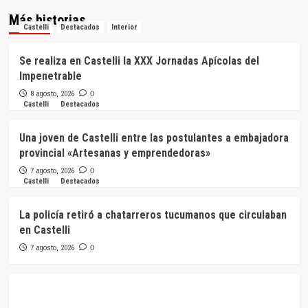
Más historias
Castelli
Destacados
Interior
Se realiza en Castelli la XXX Jornadas Apícolas del
Impenetrable
8 agosto, 2026
0
Castelli
Destacados
Una joven de Castelli entre las postulantes a embajadora
provincial «Artesanas y emprendedoras»
7 agosto, 2026
0
Castelli
Destacados
La policía retiró a chatarreros tucumanos que circulaban
en Castelli
7 agosto, 2026
0