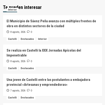
Te pueden interesar
Interior
El Municipio de Sáenz Peña avanza con múltiples frentes de
obra en distintos sectores de la ciudad
8 agosto, 2026
0
Castelli
Destacados
Interior
Se realiza en Castelli la XXX Jornadas Apícolas del
Impenetrable
8 agosto, 2026
0
Castelli
Destacados
Una joven de Castelli entre las postulantes a embajadora
provincial «Artesanas y emprendedoras»
7 agosto, 2026
0
Castelli
Destacados