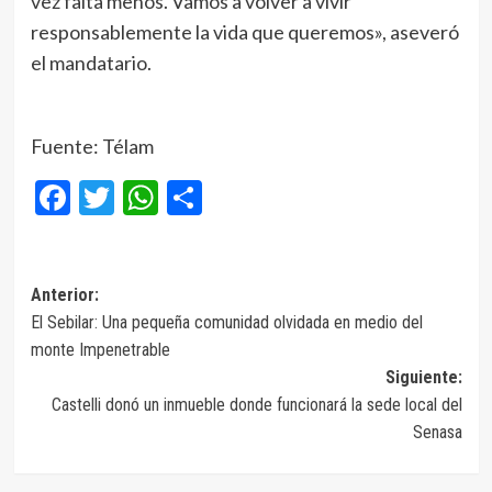
vez falta menos. Vamos a volver a vivir
responsablemente la vida que queremos», aseveró
el mandatario.
Fuente: Télam
Facebook
Twitter
WhatsApp
Compartir
Navegación
Anterior:
El Sebilar: Una pequeña comunidad olvidada en medio del
de
monte Impenetrable
entradas
Siguiente:
Castelli donó un inmueble donde funcionará la sede local del
Senasa