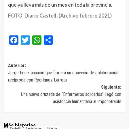
que ya lleva más de un mes en toda la provincia.
FOTO: Diario Castelli (Archivo febrero 2021)
Facebook
Twitter
WhatsApp
Compartir
Navegación
Anterior:
Jorge Frank anunció que firmará un convenio de colaboración
de
recíproca con Rodríguez Larreta
entradas
Siguiente:
Una nueva cruzada de “Enfermeros solidarios” llegó con
asistencia humanitaria al Impenetrable
Más historias
Castelli
Destacados
Interior