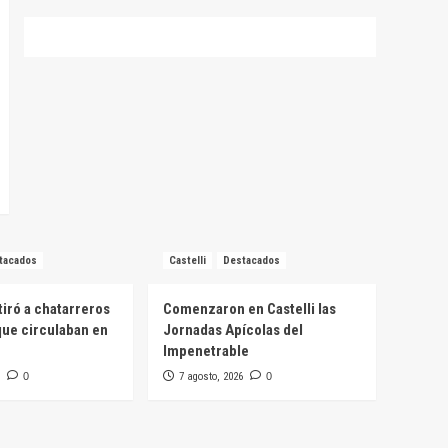
tacados
Castelli
Destacados
tiró a chatarreros
Comenzaron en Castelli las
ue circulaban en
Jornadas Apícolas del
Impenetrable
0
7 agosto, 2026
0