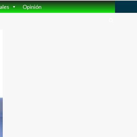
ales
Opinión