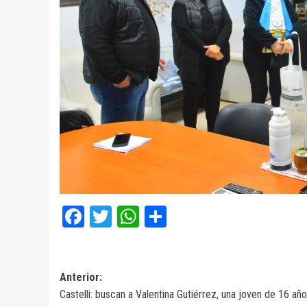
Facebook
Twitter
WhatsApp
Compartir
Navegación
Anterior:
Castelli: buscan a Valentina Gutiérrez, una joven de 16 añ
de