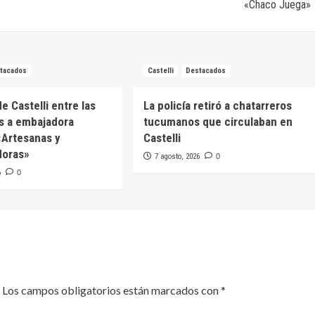
«Chaco Juega»
tacados
Castelli
Destacados
e Castelli entre las
La policía retiró a chatarreros
s a embajadora
tucumanos que circulaban en
 «Artesanas y
Castelli
oras»
7 agosto, 2026
0
6
0
Los campos obligatorios están marcados con
*