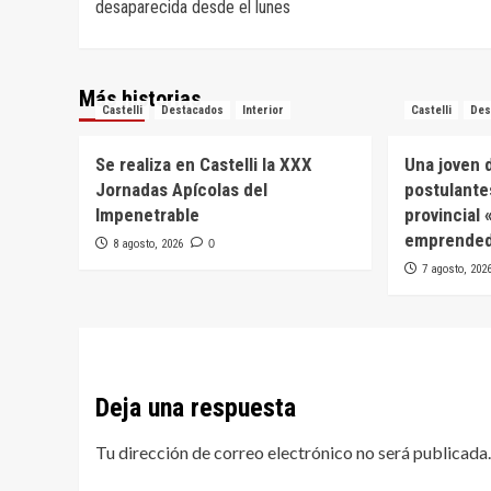
desaparecida desde el lunes
entradas
Más historias
Castelli
Destacados
Interior
Castelli
Des
Se realiza en Castelli la XXX
Una joven d
Jornadas Apícolas del
postulante
Impenetrable
provincial
emprended
8 agosto, 2026
0
7 agosto, 202
Deja una respuesta
Tu dirección de correo electrónico no será publicada.