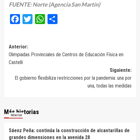
FUENTE: Norte (Agencia San Martín)
Facebook
Twitter
WhatsApp
Compartir
Navegación
Anterior:
Olimpiadas Provinciales de Centros de Educación Física en
de
Castelli
entradas
Siguiente:
El gobierno flexibiliza restricciones por la pandemia: una por
una, todas las medidas
Más historias
Interior
Sáenz Peña: continúa la construcción de alcantarillas de
grandes dimensiones en la avenida 28