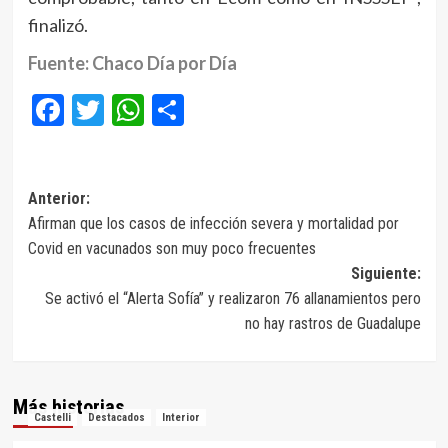
finalizó.
Fuente: Chaco Día por Día
Facebook
Twitter
WhatsApp
Compartir
Navegación
Anterior:
Afirman que los casos de infección severa y mortalidad por
de
Covid en vacunados son muy poco frecuentes
entradas
Siguiente:
Se activó el “Alerta Sofía” y realizaron 76 allanamientos pero
no hay rastros de Guadalupe
Más historias
Castelli
Destacados
Interior