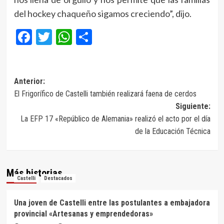
del hockey chaqueño sigamos creciendo”, dijo.
Facebook
Twitter
WhatsApp
Compartir
Navegación
Anterior:
El Frigorífico de Castelli también realizará faena de cerdos
de
Siguiente:
entradas
La EFP 17 «Repúblico de Alemania» realizó el acto por el día
de la Educación Técnica
Más historias
Castelli
Destacados
Una joven de Castelli entre las postulantes a embajadora
provincial «Artesanas y emprendedoras»