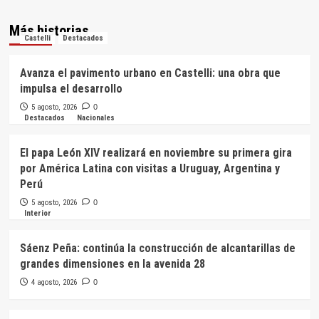
Más historias
Castelli
Destacados
Avanza el pavimento urbano en Castelli: una obra que
impulsa el desarrollo
5 agosto, 2026
0
Destacados
Nacionales
El papa León XIV realizará en noviembre su primera gira
por América Latina con visitas a Uruguay, Argentina y
Perú
5 agosto, 2026
0
Interior
Sáenz Peña: continúa la construcción de alcantarillas de
grandes dimensiones en la avenida 28
4 agosto, 2026
0