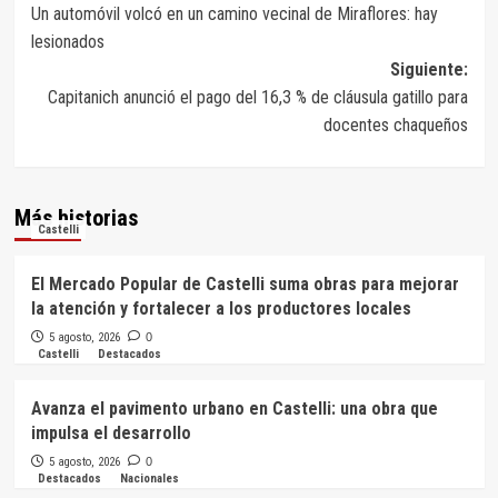
Un automóvil volcó en un camino vecinal de Miraflores: hay
de
lesionados
entradas
Siguiente:
Capitanich anunció el pago del 16,3 % de cláusula gatillo para
docentes chaqueños
Más historias
Castelli
El Mercado Popular de Castelli suma obras para mejorar
la atención y fortalecer a los productores locales
5 agosto, 2026
0
Castelli
Destacados
Avanza el pavimento urbano en Castelli: una obra que
impulsa el desarrollo
5 agosto, 2026
0
Destacados
Nacionales