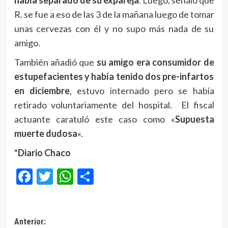
había separado de su expareja
. Luego, señaló que
R. se fue a eso de las 3 de la mañana luego de tomar
unas cervezas con él y no supo más nada de su
amigo.
También añadió que
su amigo era consumidor de
estupefacientes y había tenido dos pre-infartos
en diciembre
, estuvo internado pero se había
retirado voluntariamente del hospital. El fiscal
actuante caratuló este caso como «
Supuesta
muerte dudosa
«.
*Diario Chaco
Facebook
Twitter
WhatsApp
Compartir
Navegación
Anterior: