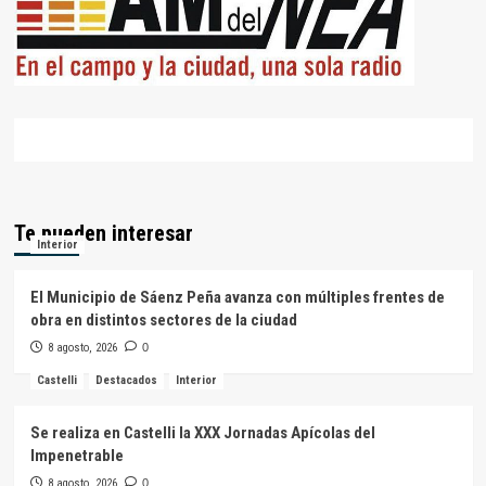
Te pueden interesar
Interior
El Municipio de Sáenz Peña avanza con múltiples frentes de
obra en distintos sectores de la ciudad
8 agosto, 2026
0
Castelli
Destacados
Interior
Se realiza en Castelli la XXX Jornadas Apícolas del
Impenetrable
8 agosto, 2026
0