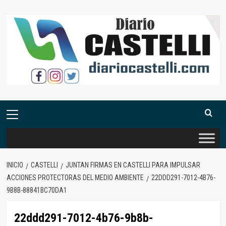
Saltar
al
contenido
Menú
primario
INICIO
CASTELLI
JUNTAN FIRMAS EN CASTELLI PARA IMPULSAR
ACCIONES PROTECTORAS DEL MEDIO AMBIENTE
22DDD291-7012-4B76-
9B8B-88841BC70DA1
22ddd291-7012-4b76-9b8b-