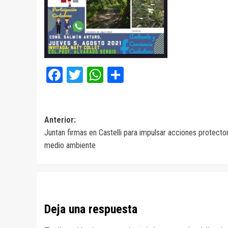
Facebook
Twitter
WhatsApp
Compartir
Navegación
Anterior:
Juntan firmas en Castelli para impulsar acciones protecto
de
medio ambiente
entradas
Deja una respuesta