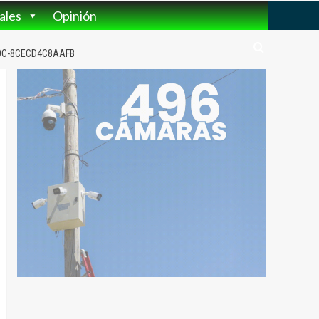
ales
Opinión
0C-8CECD4C8AAFB