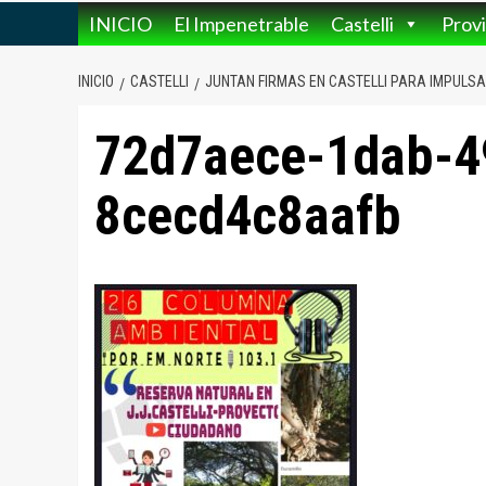
INICIO
El Impenetrable
Castelli
Provi
INICIO
CASTELLI
JUNTAN FIRMAS EN CASTELLI PARA IMPULS
72d7aece-1dab-4
8cecd4c8aafb