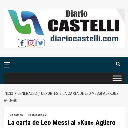
Saltar
al
contenido
Menú
primario
INICIO
GENERALES
DEPORTES
LA CARTA DE LEO MESSI AL «KUN»
AGÜERO
Deportes
Destacados 2
La carta de Leo Messi al «Kun» Agüero