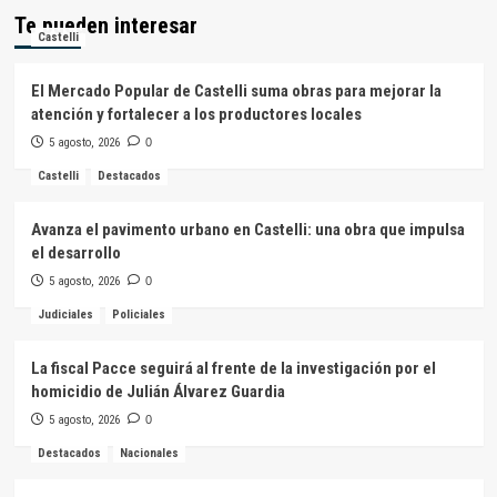
Te pueden interesar
Castelli
El Mercado Popular de Castelli suma obras para mejorar la
atención y fortalecer a los productores locales
5 agosto, 2026
0
Castelli
Destacados
Avanza el pavimento urbano en Castelli: una obra que impulsa
el desarrollo
5 agosto, 2026
0
Judiciales
Policiales
La fiscal Pacce seguirá al frente de la investigación por el
homicidio de Julián Álvarez Guardia
5 agosto, 2026
0
Destacados
Nacionales