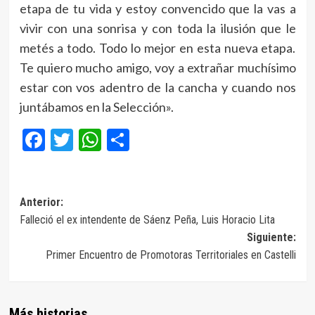
etapa de tu vida y estoy convencido que la vas a
vivir con una sonrisa y con toda la ilusión que le
metés a todo. Todo lo mejor en esta nueva etapa.
Te quiero mucho amigo, voy a extrañar muchísimo
estar con vos adentro de la cancha y cuando nos
juntábamos en la Selección».
Facebook
Twitter
WhatsApp
Compartir
Navegación
Anterior:
Falleció el ex intendente de Sáenz Peña, Luis Horacio Lita
de
Siguiente:
entradas
Primer Encuentro de Promotoras Territoriales en Castelli
Más historias