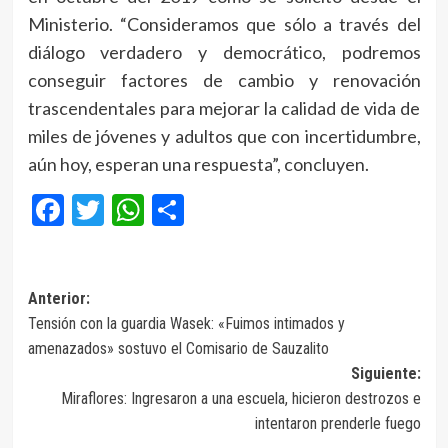
Ministerio. “Consideramos que sólo a través del
diálogo verdadero y democrático, podremos
conseguir factores de cambio y renovación
trascendentales para mejorar la calidad de vida de
miles de jóvenes y adultos que con incertidumbre,
aún hoy, esperan una respuesta”, concluyen.
Facebook
Twitter
WhatsApp
Compartir
Navegación
Anterior:
Tensión con la guardia Wasek: «Fuimos intimados y
de
amenazados» sostuvo el Comisario de Sauzalito
entradas
Siguiente:
Miraflores: Ingresaron a una escuela, hicieron destrozos e
intentaron prenderle fuego