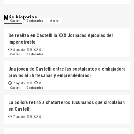
Más historias
Castelli
Destacados
Interior
Se realiza en Castelli la XXX Jornadas Apícolas del
Impenetrable
8 agosto, 2026
0
Castelli
Destacados
Una joven de Castelli entre las postulantes a embajadora
provincial «Artesanas y emprendedoras»
7 agosto, 2026
0
Castelli
Destacados
La policía retiró a chatarreros tucumanos que circulaban
en Castelli
7 agosto, 2026
0