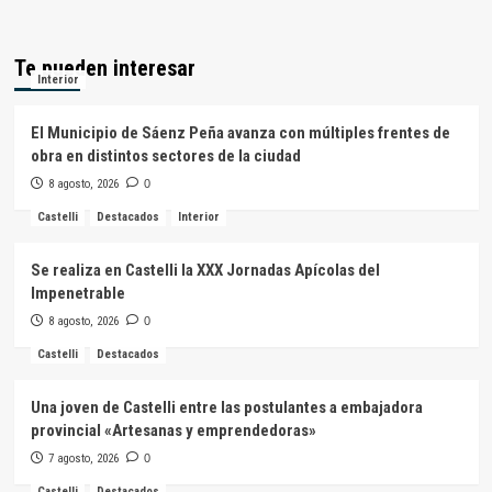
Te pueden interesar
Interior
El Municipio de Sáenz Peña avanza con múltiples frentes de
obra en distintos sectores de la ciudad
8 agosto, 2026
0
Castelli
Destacados
Interior
Se realiza en Castelli la XXX Jornadas Apícolas del
Impenetrable
8 agosto, 2026
0
Castelli
Destacados
Una joven de Castelli entre las postulantes a embajadora
provincial «Artesanas y emprendedoras»
7 agosto, 2026
0
Castelli
Destacados