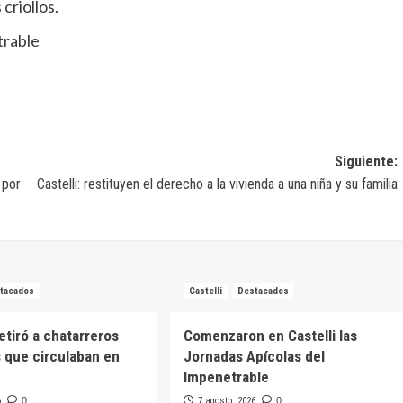
criollos.
rable
Siguiente:
 por
Castelli: restituyen el derecho a la vivienda a una niña y su familia
tacados
Castelli
Destacados
retiró a chatarreros
Comenzaron en Castelli las
 que circulaban en
Jornadas Apícolas del
Impenetrable
6
0
7 agosto, 2026
0