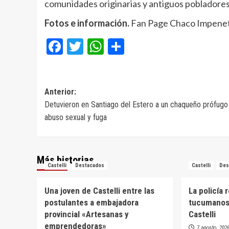
comunidades originarias y antiguos pobladores 
Fotos e información.
Fan Page Chaco Impenet
Facebook
Twitter
WhatsApp
Compartir
Navegación
Anterior:
Detuvieron en Santiago del Estero a un chaqueño prófugo
de
abuso sexual y fuga
entradas
Más historias
Castelli
Destacados
Castelli
Des
Una joven de Castelli entre las
La policía 
postulantes a embajadora
tucumanos
provincial «Artesanas y
Castelli
emprendedoras»
7 agosto, 202