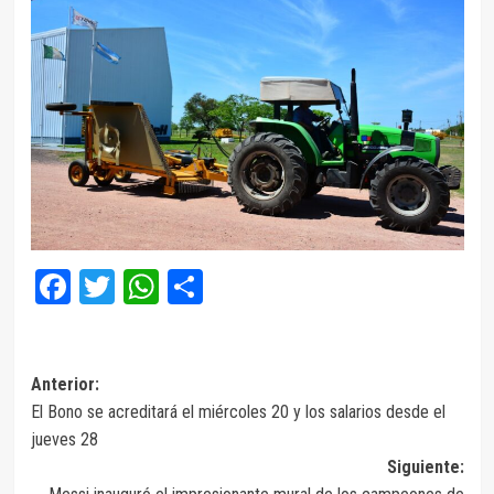
Facebook
Twitter
WhatsApp
Compartir
Navegación
Anterior:
El Bono se acreditará el miércoles 20 y los salarios desde el
de
jueves 28
entradas
Siguiente: