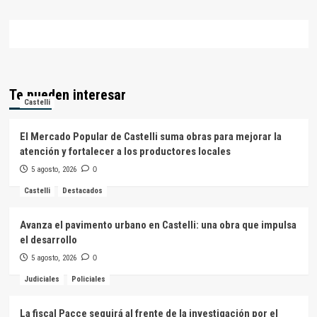
Te pueden interesar
Castelli
El Mercado Popular de Castelli suma obras para mejorar la
atención y fortalecer a los productores locales
5 agosto, 2026
0
Castelli
Destacados
Avanza el pavimento urbano en Castelli: una obra que impulsa
el desarrollo
5 agosto, 2026
0
Judiciales
Policiales
La fiscal Pacce seguirá al frente de la investigación por el