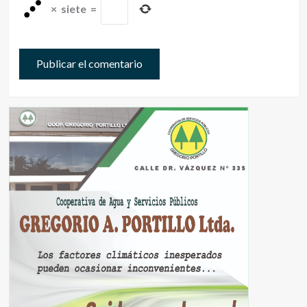
×
siete
=