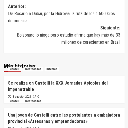
Navegación
Anterior:
De Rosario a Dubai, por la Hidrovía: la ruta de los 1.600 kilos
de
de cocaína
entradas
Siguiente:
Bolsonaro lo niega pero estudio afirma que hay más de 33
millones de carecientes en Brasil
Más historias
Castelli
Destacados
Interior
Se realiza en Castelli la XXX Jornadas Apícolas del
Impenetrable
8 agosto, 2026
0
Castelli
Destacados
Una joven de Castelli entre las postulantes a embajadora
provincial «Artesanas y emprendedoras»