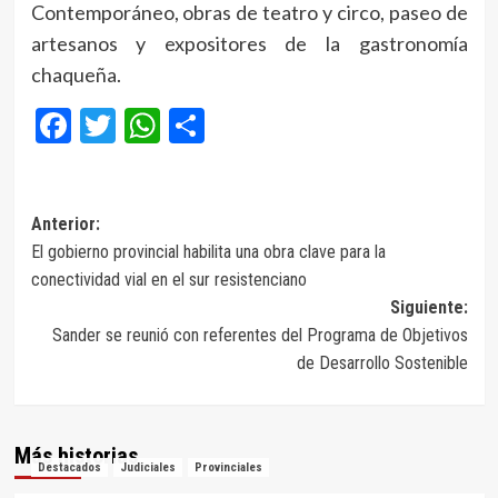
Contemporáneo, obras de teatro y circo, paseo de
artesanos y expositores de la gastronomía
chaqueña.
Facebook
Twitter
WhatsApp
Compartir
Navegación
Anterior:
El gobierno provincial habilita una obra clave para la
de
conectividad vial en el sur resistenciano
entradas
Siguiente:
Sander se reunió con referentes del Programa de Objetivos
de Desarrollo Sostenible
Más historias
Destacados
Judiciales
Provinciales