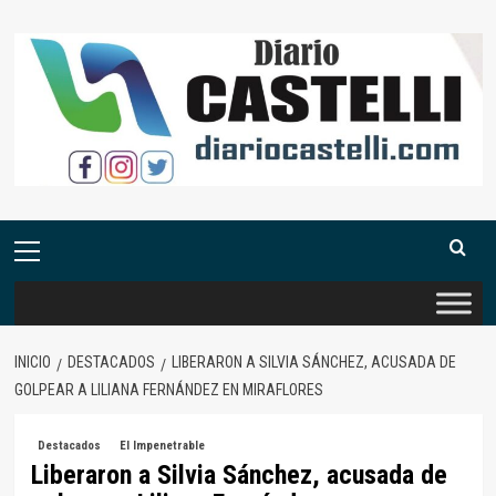
Saltar
al
contenido
Menú
primario
INICIO
DESTACADOS
LIBERARON A SILVIA SÁNCHEZ, ACUSADA DE
GOLPEAR A LILIANA FERNÁNDEZ EN MIRAFLORES
Destacados
El Impenetrable
Liberaron a Silvia Sánchez, acusada de