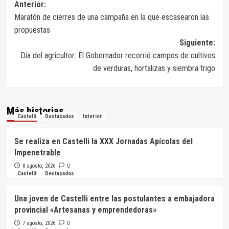
Navegación
Anterior:
Maratón de cierres de una campaña en la que escasearon las
de
propuestas
entradas
Siguiente:
Día del agricultor: El Gobernador recorrió campos de cultivos
de verduras, hortalizas y siembra trigo
Más historias
Castelli
Destacados
Interior
Se realiza en Castelli la XXX Jornadas Apícolas del
Impenetrable
8 agosto, 2026
0
Castelli
Destacados
Una joven de Castelli entre las postulantes a embajadora
provincial «Artesanas y emprendedoras»
7 agosto, 2026
0