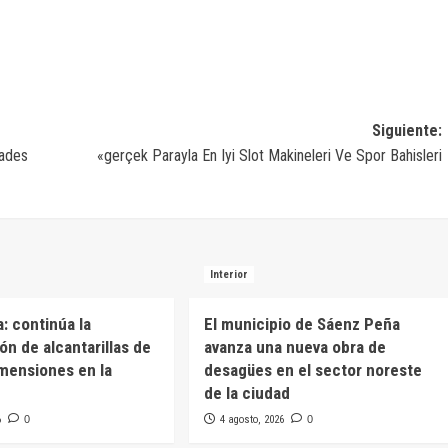
Siguiente:
dades
«gerçek Parayla En Iyi Slot Makineleri Ve Spor Bahisleri
Interior
: continúa la
El municipio de Sáenz Peña
ón de alcantarillas de
avanza una nueva obra de
mensiones en la
desagües en el sector noreste
de la ciudad
6
0
4 agosto, 2026
0