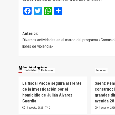
Facebook
Twitter
WhatsApp
Compartir
Navegación
Anterior:
Diversas actividades en el marco del programa «Comuni
de
libres de violencia»
entradas
Más historias
Judiciales
Policiales
Interior
La fiscal Pacce seguirá al frente
Sáenz Peña
de la investigación por el
construcci
homicidio de Julián Álvarez
grandes di
Guardia
avenida 28
5 agosto, 2026
0
4 agosto, 202