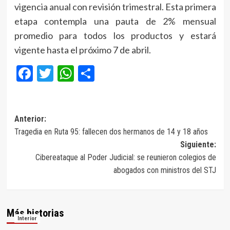
vigencia anual con revisión trimestral. Esta primera
etapa contempla una pauta de 2% mensual
promedio para todos los productos y estará
vigente hasta el próximo 7 de abril.
Facebook
Twitter
WhatsApp
Compartir
Navegación
Anterior:
Tragedia en Ruta 95: fallecen dos hermanos de 14 y 18 años
de
Siguiente:
entradas
Cibereataque al Poder Judicial: se reunieron colegios de
abogados con ministros del STJ
Más historias
Interior