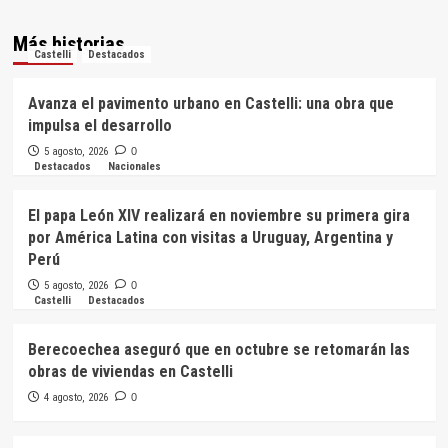
Más historias
Castelli
Destacados
Avanza el pavimento urbano en Castelli: una obra que
impulsa el desarrollo
5 agosto, 2026
0
Destacados
Nacionales
El papa León XIV realizará en noviembre su primera gira
por América Latina con visitas a Uruguay, Argentina y
Perú
5 agosto, 2026
0
Castelli
Destacados
Berecoechea aseguró que en octubre se retomarán las
obras de viviendas en Castelli
4 agosto, 2026
0