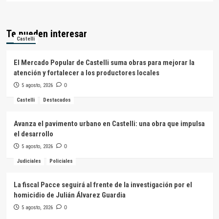
Te pueden interesar
Castelli
El Mercado Popular de Castelli suma obras para mejorar la
atención y fortalecer a los productores locales
5 agosto, 2026
0
Castelli
Destacados
Avanza el pavimento urbano en Castelli: una obra que impulsa
el desarrollo
5 agosto, 2026
0
Judiciales
Policiales
La fiscal Pacce seguirá al frente de la investigación por el
homicidio de Julián Álvarez Guardia
5 agosto, 2026
0