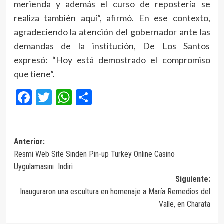
merienda y además el curso de repostería se
realiza también aquí”, afirmó. En ese contexto,
agradeciendo la atención del gobernador ante las
demandas de la institución, De Los Santos
expresó: “Hoy está demostrado el compromiso
que tiene”.
Facebook
Twitter
WhatsApp
Compartir
Navegación
Anterior:
Resmi Web Site Sinden Pin-up Turkey Online Casino
de
Uygulamasını ️ Indiri
entradas
Siguiente:
Inauguraron una escultura en homenaje a María Remedios del
Valle, en Charata