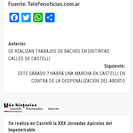
Fuente: Telefenoticias.com.ar
Facebook
Twitter
WhatsApp
Compartir
Navegación
Anterior:
SE REALIZAN TRABAJOS DE BACHEO EN DISTINTAS
de
CALLES DE CASTELLI
entradas
Siguiente:
ESTE SÁBADO 7 HABRÁ UNA MARCHA EN CASTELLI EN
CONTRA DE LA DESPENALIZACIÓN DEL ABORTO
Más historias
Castelli
Destacados
Interior
Se realiza en Castelli la XXX Jornadas Apícolas del
Impenetrable