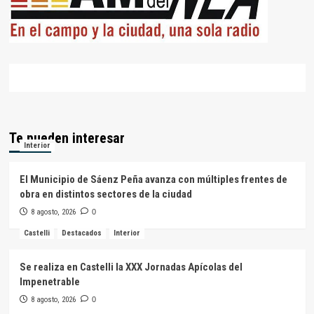
Te pueden interesar
Interior
El Municipio de Sáenz Peña avanza con múltiples frentes de
obra en distintos sectores de la ciudad
8 agosto, 2026
0
Castelli
Destacados
Interior
Se realiza en Castelli la XXX Jornadas Apícolas del
Impenetrable
8 agosto, 2026
0