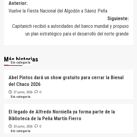
Navegación
Anterior:
Vuelve la Fiesta Nacional del Algodón a Sáenz Peña
de
Siguiente:
entradas
Capitanich recibió a autoridades del banco mundial y propuso
un plan estratégico para el desarrollo del norte grande
Más historias
Sin categoría
Abel Pintos dará un show gratuito para cerrar la Bienal
del Chaco 2026
27 junio, 2026
0
Sin categoría
El legado de Alfredo Norniella ya forma parte de la
Biblioteca de la Peña Martín Fierro
23 junio, 2026
0
Sin categoría