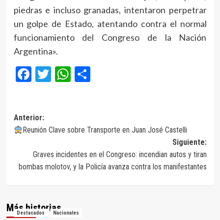
piedras e incluso granadas, intentaron perpetrar
un golpe de Estado, atentando contra el normal
funcionamiento del Congreso de la Nación
Argentina».
Facebook
Twitter
WhatsApp
Compartir
Navegación
Anterior:
Reunión Clave sobre Transporte en Juan José Castelli
de
Siguiente:
entradas
Graves incidentes en el Congreso: incendian autos y tiran
bombas molotov, y la Policía avanza contra los manifestantes
Más historias
Destacados
Nacionales