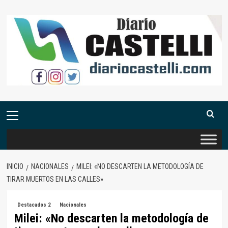
Saltar
al
contenido
Menú
primario
INICIO
NACIONALES
MILEI: «NO DESCARTEN LA METODOLOGÍA DE
TIRAR MUERTOS EN LAS CALLES»
Destacados 2
Nacionales
Milei: «No descarten la metodología de