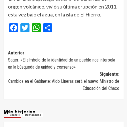
origen volcánico, vivió su última erupción en 2011,
esta vez bajo el agua, en la isla de El Hierro.
Facebook
Twitter
WhatsApp
Compartir
Navegación
Anterior:
Sager: «El símbolo de la identidad de un pueblo nos interpela
de
en la búsqueda de unidad y consenso»
entradas
Siguiente:
Cambios en el Gabinete: Aldo Lineras será el nuevo Ministro de
Educación del Chaco
Más historias
Castelli
Destacados