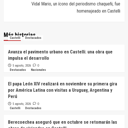
Vidal Mario, un ícono del periodismo chaqueñi, fue
homenajeado en Castelli
Más historias
Castelli
Destacados
Avanza el pavimento urbano en Castelli: una obra que
impulsa el desarrollo
5 agosto, 2026
0
Destacados
Nacionales
El papa León XIV realizará en noviembre su primera gira
por América Latina con visitas a Uruguay, Argentina y
Perú
5 agosto, 2026
0
Castelli
Destacados
Berecoechea aseguró que en octubre se retomarán las