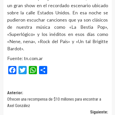
un gran show en el recordado escenario ubicado
sobre la calle Estados Unidos. En esa noche se
pudieron escuchar canciones que ya son clásicos
de nuestra música como «La Bestia Pop»,
«Superlógico» y los inéditos en esos días como
«Nene, nena», «Rock del País» y «Un tal Brigitte
Bardot».
Fuente: tn.com.ar
Facebook
Twitter
WhatsApp
Compartir
Navegación
Anterior:
Ofrecen una recompensa de $10 millones para encontrar a
de
Axel González
entradas
Siguiente: