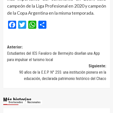
campeón de la Liga Profesional en 2020 y campeón
de la Copa Argentina en la misma temporada.
Facebook
Twitter
WhatsApp
Compartir
Navegación
Anterior:
Estudiantes del IES Favaloro de Bermejito diseñan una App
de
para impulsar el turismo local
entradas
Siguiente:
90 años de la E.E.P. N° 255: una institución pionera en la
educación, declarada patrimonio histórico del Chaco
Más historias
Destacados
Nacionales