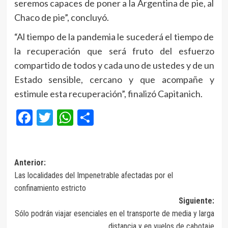
seremos capaces de poner a la Argentina de pie, al
Chaco de pie”, concluyó.
“Al tiempo de la pandemia le sucederá el tiempo de
la recuperación que será fruto del esfuerzo
compartido de todos y cada uno de ustedes y de un
Estado sensible, cercano y que acompañe y
estimule esta recuperación”, finalizó Capitanich.
Facebook
Twitter
WhatsApp
Compartir
Navegación
Anterior:
Las localidades del Impenetrable afectadas por el
de
confinamiento estricto
entradas
Siguiente:
Sólo podrán viajar esenciales en el transporte de media y larga
distancia y en vuelos de cabotaje