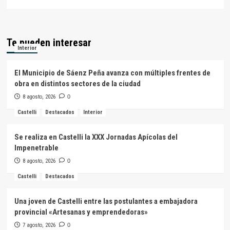
Te pueden interesar
Interior
El Municipio de Sáenz Peña avanza con múltiples frentes de
obra en distintos sectores de la ciudad
8 agosto, 2026
0
Castelli
Destacados
Interior
Se realiza en Castelli la XXX Jornadas Apícolas del
Impenetrable
8 agosto, 2026
0
Castelli
Destacados
Una joven de Castelli entre las postulantes a embajadora
provincial «Artesanas y emprendedoras»
7 agosto, 2026
0