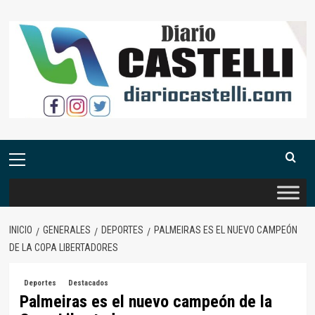
Saltar
al
contenido
Menú
primario
INICIO
GENERALES
DEPORTES
PALMEIRAS ES EL NUEVO CAMPEÓN
DE LA COPA LIBERTADORES
Deportes
Destacados
Palmeiras es el nuevo campeón de la