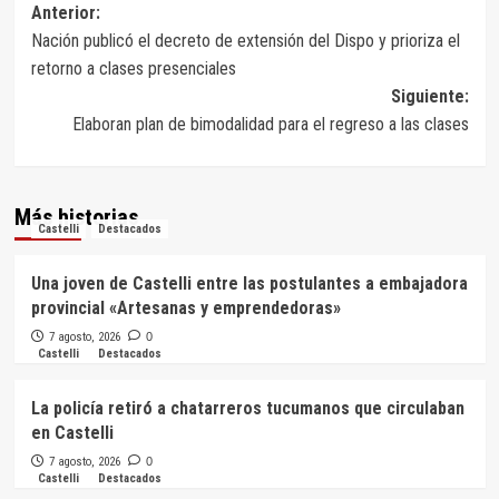
Navegación
Anterior:
Nación publicó el decreto de extensión del Dispo y prioriza el
de
retorno a clases presenciales
entradas
Siguiente:
Elaboran plan de bimodalidad para el regreso a las clases
Más historias
Castelli
Destacados
Una joven de Castelli entre las postulantes a embajadora
provincial «Artesanas y emprendedoras»
7 agosto, 2026
0
Castelli
Destacados
La policía retiró a chatarreros tucumanos que circulaban
en Castelli
7 agosto, 2026
0
Castelli
Destacados