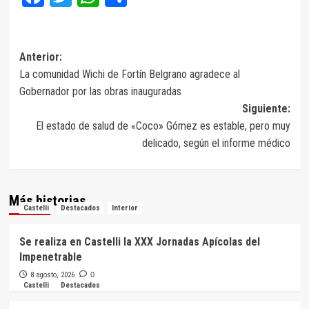
Navegación
Anterior:
La comunidad Wichi de Fortín Belgrano agradece al
de
Gobernador por las obras inauguradas
entradas
Siguiente:
El estado de salud de «Coco» Gómez es estable, pero muy
delicado, según el informe médico
Más historias
Castelli
Destacados
Interior
Se realiza en Castelli la XXX Jornadas Apícolas del
Impenetrable
8 agosto, 2026
0
Castelli
Destacados