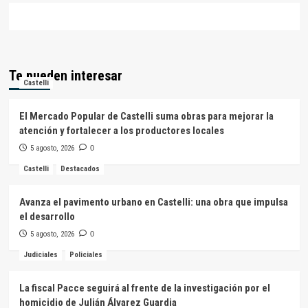
Te pueden interesar
Castelli
El Mercado Popular de Castelli suma obras para mejorar la
atención y fortalecer a los productores locales
5 agosto, 2026
0
Castelli
Destacados
Avanza el pavimento urbano en Castelli: una obra que impulsa
el desarrollo
5 agosto, 2026
0
Judiciales
Policiales
La fiscal Pacce seguirá al frente de la investigación por el
homicidio de Julián Álvarez Guardia