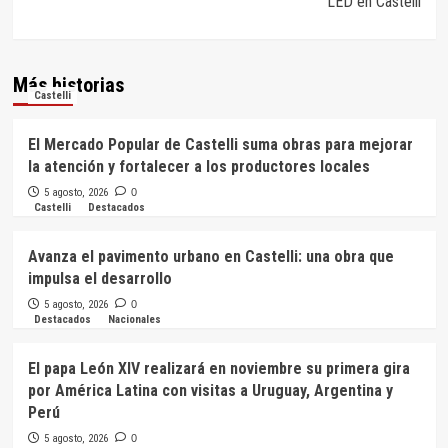
LED en Castelli
Más historias
Castelli
El Mercado Popular de Castelli suma obras para mejorar
la atención y fortalecer a los productores locales
5 agosto, 2026
0
Castelli
Destacados
Avanza el pavimento urbano en Castelli: una obra que
impulsa el desarrollo
5 agosto, 2026
0
Destacados
Nacionales
El papa León XIV realizará en noviembre su primera gira
por América Latina con visitas a Uruguay, Argentina y
Perú
5 agosto, 2026
0