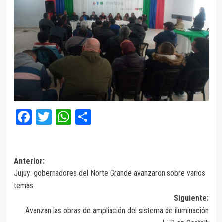
Facebook
Twitter
WhatsApp
Compartir
Navegación
Anterior:
Jujuy: gobernadores del Norte Grande avanzaron sobre varios
de
temas
entradas
Siguiente:
Avanzan las obras de ampliación del sistema de iluminación