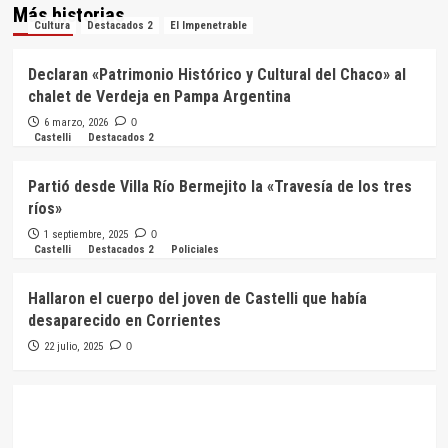
Más historias
Cultura
Destacados 2
El Impenetrable
Declaran «Patrimonio Histórico y Cultural del Chaco» al
chalet de Verdeja en Pampa Argentina
6 marzo, 2026
0
Castelli
Destacados 2
Partió desde Villa Río Bermejito la «Travesía de los tres
ríos»
1 septiembre, 2025
0
Castelli
Destacados 2
Policiales
Hallaron el cuerpo del joven de Castelli que había
desaparecido en Corrientes
22 julio, 2025
0