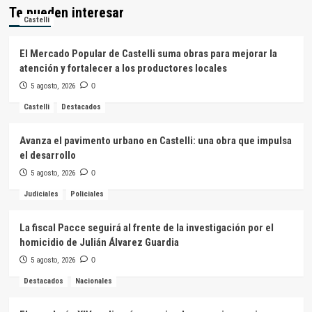
Te pueden interesar
Castelli
El Mercado Popular de Castelli suma obras para mejorar la
atención y fortalecer a los productores locales
5 agosto, 2026
0
Castelli
Destacados
Avanza el pavimento urbano en Castelli: una obra que impulsa
el desarrollo
5 agosto, 2026
0
Judiciales
Policiales
La fiscal Pacce seguirá al frente de la investigación por el
homicidio de Julián Álvarez Guardia
5 agosto, 2026
0
Destacados
Nacionales