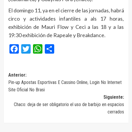
El domingo 11, ya en el cierre de las jornadas, habrá
circo y actividades infantiles a als 17 horas,
exhibición de Mauri Flow y Ceci a las 18 y a las
19:30 exhibición de Rapeale y Breakdance.
Facebook
Twitter
WhatsApp
Compartir
Navegación
Anterior:
Pin-up Apostas Esportivas E Cassino Online, Login No Internet
de
Site Oficial No Brasi
entradas
Siguiente:
Chaco: deja de ser obligatorio el uso de barbijo en espacios
cerrados