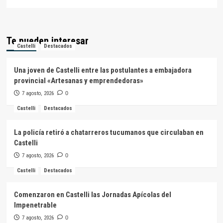
Te pueden interesar
Castelli
Destacados
Una joven de Castelli entre las postulantes a embajadora
provincial «Artesanas y emprendedoras»
7 agosto, 2026
0
Castelli
Destacados
La policía retiró a chatarreros tucumanos que circulaban en
Castelli
7 agosto, 2026
0
Castelli
Destacados
Comenzaron en Castelli las Jornadas Apícolas del
Impenetrable
7 agosto, 2026
0