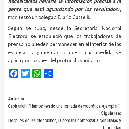
necesitamos llevarle la información precisa a la
gente que está aguardando por los resultados»,
manifestó un colega a Diario Castelli.
Según se supo, desde la Secretaría Nacional
Electoral se estableció que los trabajadores de
prensa no pueden permanecer en el interior de las
escuelas, argumentando que dicha medida se
aplica por razones del protocolo sanitario.
Facebook
Twitter
WhatsApp
Compartir
Navegación
Anterior:
Capitanich: “Hemos tenido una jornada democrática ejemplar”
de
Siguiente:
entradas
Después de las elecciones, la semana comenzaría con lluvias y
tormentas