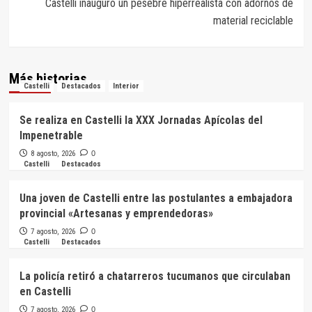
Castelli inauguró un pesebre hiperrealista con adornos de
material reciclable
Más historias
Castelli
Destacados
Interior
Se realiza en Castelli la XXX Jornadas Apícolas del
Impenetrable
8 agosto, 2026
0
Castelli
Destacados
Una joven de Castelli entre las postulantes a embajadora
provincial «Artesanas y emprendedoras»
7 agosto, 2026
0
Castelli
Destacados
La policía retiró a chatarreros tucumanos que circulaban
en Castelli
7 agosto, 2026
0