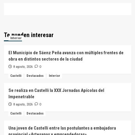
Te pueden interesar
Interior
El Municipio de Sáenz Peña avanza con múltiples frentes de
obra en distintos sectores de la ciudad
8 agosto, 2026
0
Castelli
Destacados
Interior
Se realiza en Castelli la XXX Jornadas Apícolas del
Impenetrable
8 agosto, 2026
0
Castelli
Destacados
Una joven de Castelli entre las postulantes a embajadora
provincial «Artesanas y emprendedoras»