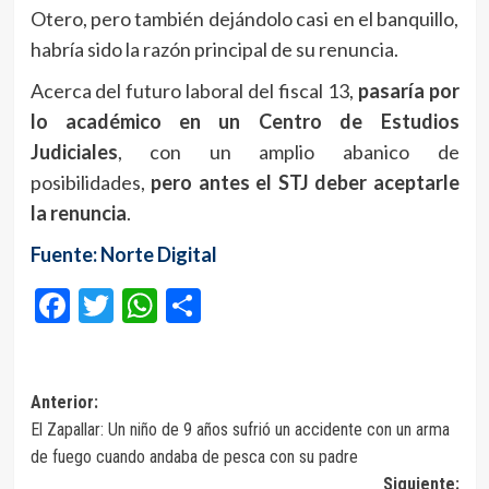
Otero, pero también dejándolo casi en el banquillo,
habría sido la razón principal de su renuncia.
Acerca del futuro laboral del fiscal 13,
pasaría por
lo académico en un Centro de Estudios
Judiciales
, con un amplio abanico de
posibilidades,
pero antes el STJ deber aceptarle
la renuncia
.
Fuente: Norte Digital
Facebook
Twitter
WhatsApp
Compartir
Navegación
Anterior:
El Zapallar: Un niño de 9 años sufrió un accidente con un arma
de
de fuego cuando andaba de pesca con su padre
entradas
Siguiente: