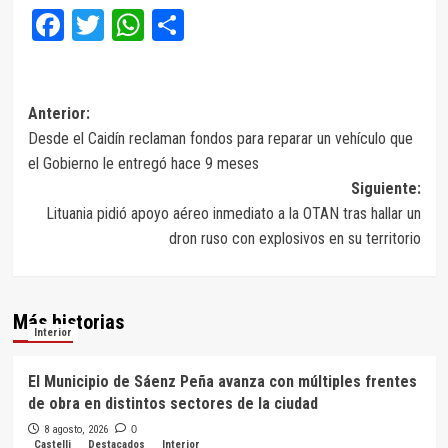
Facebook
Twitter
WhatsApp
Compartir
Navegación
Anterior:
Desde el Caidín reclaman fondos para reparar un vehículo que
de
el Gobierno le entregó hace 9 meses
entradas
Siguiente:
Lituania pidió apoyo aéreo inmediato a la OTAN tras hallar un
dron ruso con explosivos en su territorio
Más historias
Interior
El Municipio de Sáenz Peña avanza con múltiples frentes
de obra en distintos sectores de la ciudad
8 agosto, 2026
0
Castelli
Destacados
Interior