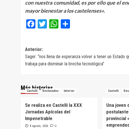
con nuestra comunidad, es por ello que el en
mayor bienestar a los castelenses».
Facebook
Twitter
WhatsApp
Compartir
Navegación
Anterior:
Sager: “nos llena de esperanza volver a tener un Estado 
de
trabaja para disminuir la brecha tecnológica”
entradas
Más historias
Castelli
Destacados
Interior
Castelli
Des
Se realiza en Castelli la XXX
Una joven d
Jornadas Apícolas del
postulante
Impenetrable
provincial
emprended
8 agosto, 2026
0