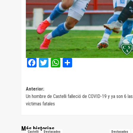
Facebook
Twitter
WhatsApp
Compartir
Navegación
Anterior:
Un hombre de Castelli falleció de COVID-19 y ya son 6 las
de
víctimas fatales
entradas
Más historias
Castelli
Destacados
Destacados