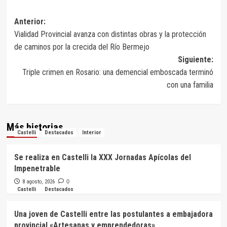
Navegación
Anterior:
Vialidad Provincial avanza con distintas obras y la protección
de
de caminos por la crecida del Río Bermejo
entradas
Siguiente:
Triple crimen en Rosario: una demencial emboscada terminó
con una familia
Más historias
Castelli
Destacados
Interior
Se realiza en Castelli la XXX Jornadas Apícolas del
Impenetrable
8 agosto, 2026
0
Castelli
Destacados
Una joven de Castelli entre las postulantes a embajadora
provincial «Artesanas y emprendedoras»