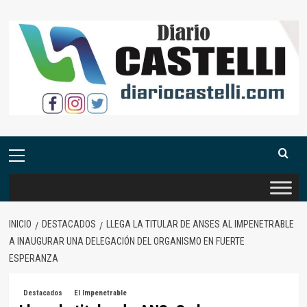
Saltar
al
contenido
Menú
primario
INICIO
DESTACADOS
LLEGA LA TITULAR DE ANSES AL IMPENETRABLE
A INAUGURAR UNA DELEGACIÓN DEL ORGANISMO EN FUERTE
ESPERANZA
Destacados
El Impenetrable