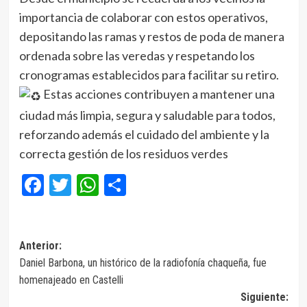
importancia de colaborar con estos operativos,
depositando las ramas y restos de poda de manera
ordenada sobre las veredas y respetando los
cronogramas establecidos para facilitar su retiro.
Estas acciones contribuyen a mantener una
ciudad más limpia, segura y saludable para todos,
reforzando además el cuidado del ambiente y la
correcta gestión de los residuos verdes
Facebook
Twitter
WhatsApp
Compartir
Navegación
Anterior:
Daniel Barbona, un histórico de la radiofonía chaqueña, fue
de
homenajeado en Castelli
entradas
Siguiente: