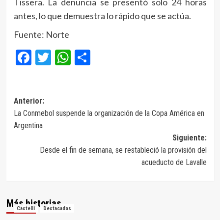
Tissera. La denuncia se presentó solo 24 horas
antes, lo que demuestra lo rápido que se actúa.
Fuente: Norte
Facebook
Twitter
WhatsApp
Compartir
Navegación
Anterior:
La Conmebol suspende la organización de la Copa América en
de
Argentina
entradas
Siguiente:
Desde el fin de semana, se restableció la provisión del
acueducto de Lavalle
Más historias
Castelli
Destacados