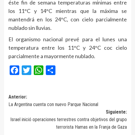
éste fin de semana temperaturas mínimas entre
los 11°C y 14°C mientras que la máxima se
mantendrá en los 24°C, con cielo parcialmente
nublado sin lluvias.
El organismo nacional prevé para el lunes una
temperatura entre los 11°C y 24°C coc cielo
parcialmente a mayormente nublado.
Facebook
Twitter
WhatsApp
Compartir
Navegación
Anterior:
La Argentina cuenta con nuevo Parque Nacional
de
Siguiente:
entradas
Israel inició operaciones terrestres contra objetivos del grupo
terrorista Hamas en la Franja de Gaza