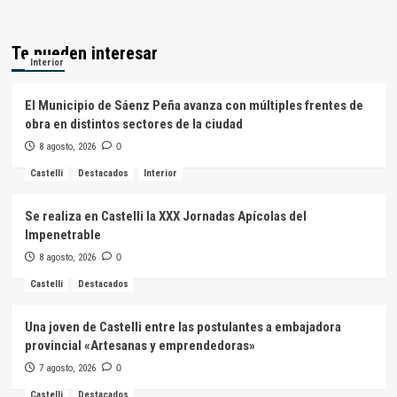
Te pueden interesar
Interior
El Municipio de Sáenz Peña avanza con múltiples frentes de
obra en distintos sectores de la ciudad
8 agosto, 2026
0
Castelli
Destacados
Interior
Se realiza en Castelli la XXX Jornadas Apícolas del
Impenetrable
8 agosto, 2026
0
Castelli
Destacados
Una joven de Castelli entre las postulantes a embajadora
provincial «Artesanas y emprendedoras»
7 agosto, 2026
0
Castelli
Destacados