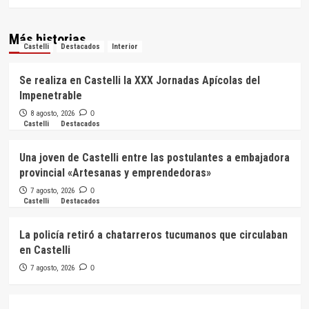
Más historias
Castelli
Destacados
Interior
Se realiza en Castelli la XXX Jornadas Apícolas del
Impenetrable
8 agosto, 2026
0
Castelli
Destacados
Una joven de Castelli entre las postulantes a embajadora
provincial «Artesanas y emprendedoras»
7 agosto, 2026
0
Castelli
Destacados
La policía retiró a chatarreros tucumanos que circulaban
en Castelli
7 agosto, 2026
0