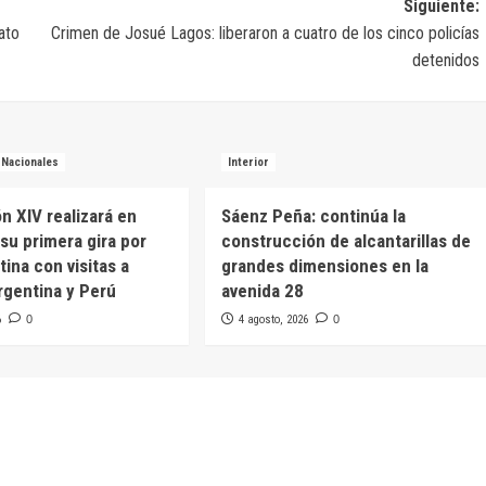
Siguiente:
ato
Crimen de Josué Lagos: liberaron a cuatro de los cinco policías
detenidos
Nacionales
Interior
n XIV realizará en
Sáenz Peña: continúa la
su primera gira por
construcción de alcantarillas de
ina con visitas a
grandes dimensiones en la
rgentina y Perú
avenida 28
6
0
4 agosto, 2026
0