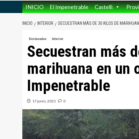
INICIO
El Impenetrable
Castelli
Provi
INICIO
INTERIOR
SECUESTRAN MÁS DE 30 KILOS DE MARIHUAN
Destacados
Interior
Secuestran más de
marihuana en un o
Impenetrable
17 junio, 2021
0