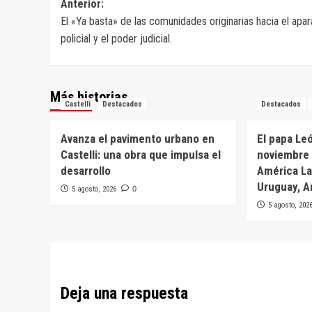
Navegación
Anterior:
El «Ya basta» de las comunidades originarias hacia el apar
de
policial y el poder judicial.
entradas
Más historias
Castelli
Destacados
Destacados
Avanza el pavimento urbano en
El papa Leó
Castelli: una obra que impulsa el
noviembre 
desarrollo
América Lat
Uruguay, A
5 agosto, 2026
0
5 agosto, 202
Deja una respuesta