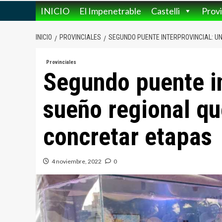
INICIO
El Impenetrable
Castelli
Provi
INICIO
PROVINCIALES
SEGUNDO PUENTE INTERPROVINCIAL: U
Provinciales
Segundo puente in
sueño regional q
concretar etapas
4 noviembre, 2022
0