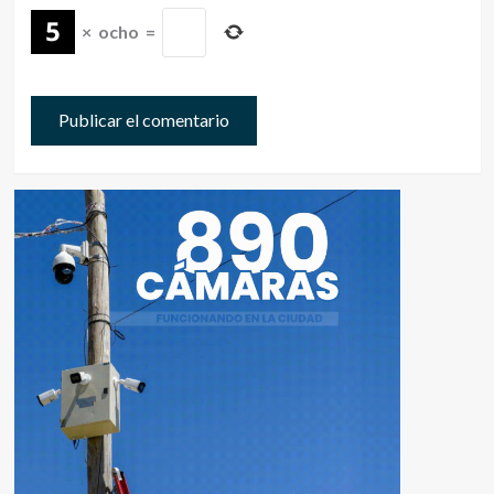
×
ocho
=