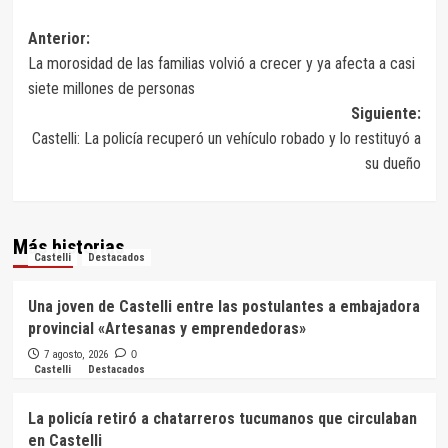
Navegación
Anterior:
La morosidad de las familias volvió a crecer y ya afecta a casi
de
siete millones de personas
entradas
Siguiente:
Castelli: La policía recuperó un vehículo robado y lo restituyó a
su dueño
Más historias
Castelli
Destacados
Una joven de Castelli entre las postulantes a embajadora
provincial «Artesanas y emprendedoras»
7 agosto, 2026
0
Castelli
Destacados
La policía retiró a chatarreros tucumanos que circulaban
en Castelli