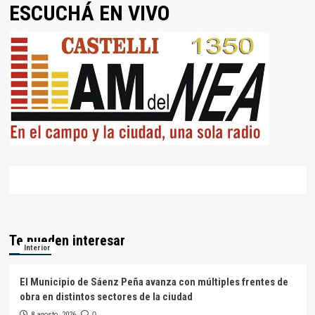
ESCUCHÁ EN VIVO
Te pueden interesar
Interior
El Municipio de Sáenz Peña avanza con múltiples frentes de
obra en distintos sectores de la ciudad
8 agosto, 2026
0