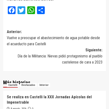
Facebook
Twitter
WhatsApp
Compartir
Navegación
Anterior:
Vuelve a preocupar el abastecimiento de agua potable desde
de
el acueducto para Castelli
entradas
Siguiente:
Día de la Militancia: Nievas pidió protagonismo al pueblo
castelense de cara a 2023
Más historias
Castelli
Destacados
Interior
Se realiza en Castelli la XXX Jornadas Apícolas del
Impenetrable
8 agosto, 2026
0