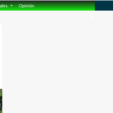
ales
Opinión