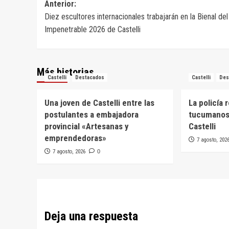
Navegación
Anterior:
Diez escultores internacionales trabajarán en la Bienal del
de
Impenetrable 2026 de Castelli
entradas
Más historias
Castelli
Destacados
Castelli
Des
Una joven de Castelli entre las
La policía 
postulantes a embajadora
tucumanos
provincial «Artesanas y
Castelli
emprendedoras»
7 agosto, 202
7 agosto, 2026
0
Deja una respuesta