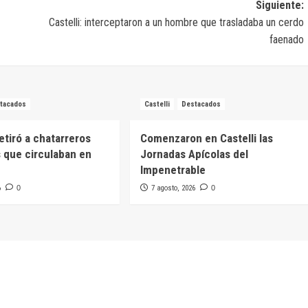
Siguiente:
Castelli: interceptaron a un hombre que trasladaba un cerdo
faenado
tacados
Castelli
Destacados
retiró a chatarreros
Comenzaron en Castelli las
 que circulaban en
Jornadas Apícolas del
Impenetrable
6
0
7 agosto, 2026
0