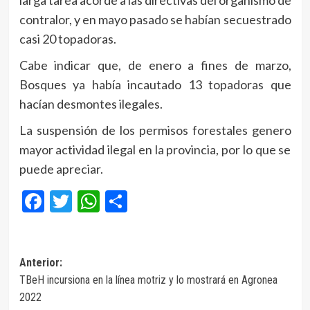
larga tarea acorde a las directivas del organismo de
contralor, y en mayo pasado se habían secuestrado
casi 20 topadoras.
Cabe indicar que, de enero a fines de marzo,
Bosques ya había incautado 13 topadoras que
hacían desmontes ilegales.
La suspensión de los permisos forestales genero
mayor actividad ilegal en la provincia, por lo que se
puede apreciar.
Facebook
Twitter
WhatsApp
Compartir
Navegación
Anterior:
TBeH incursiona en la línea motriz y lo mostrará en Agronea
de
2022