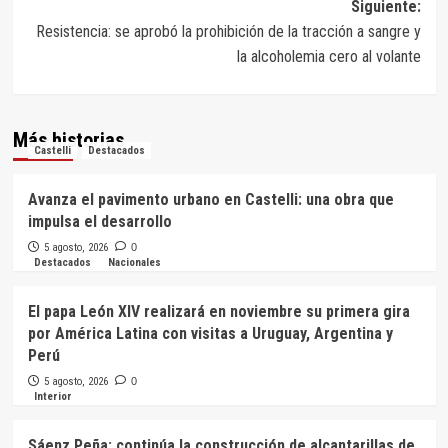
entradas
Siguiente:
Resistencia: se aprobó la prohibición de la tracción a sangre y
la alcoholemia cero al volante
Más historias
Castelli
Destacados
Avanza el pavimento urbano en Castelli: una obra que
impulsa el desarrollo
5 agosto, 2026
0
Destacados
Nacionales
El papa León XIV realizará en noviembre su primera gira
por América Latina con visitas a Uruguay, Argentina y
Perú
5 agosto, 2026
0
Interior
Sáenz Peña: continúa la construcción de alcantarillas de